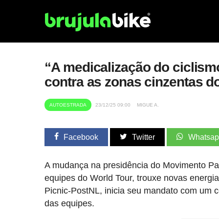
“A medicalização do ciclism
contra as zonas cinzentas d
AUTOESTRADA
23/12/25 09:00
MIGUE A.
Facebook
Twitter
Whatsa
A mudança na presidência do Movimento Para
equipes do World Tour, trouxe novas energ
Picnic-PostNL, inicia seu mandato com um c
das equipes.