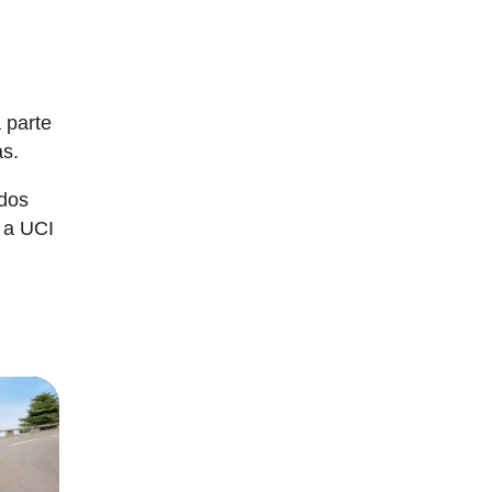
 parte
as.
odos
 a UCI