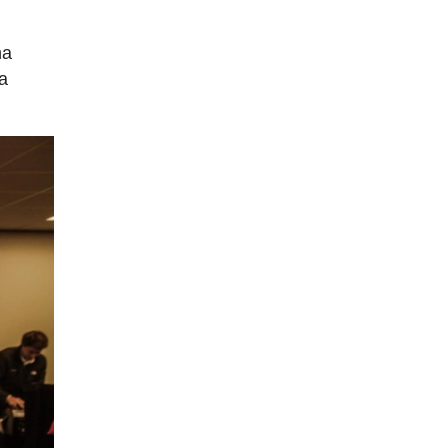
na
ia