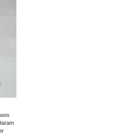
asos
itaram
er