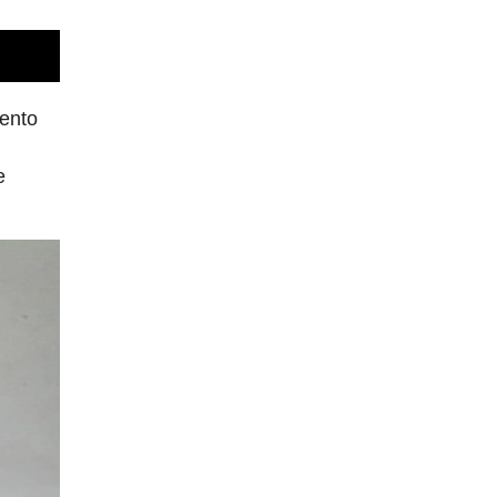
mento
e