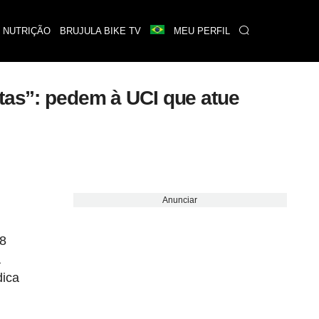
 NUTRIÇÃO
BRUJULA BIKE TV
MEU PERFIL
stas”: pedem à UCI que atue
Anunciar
18
a
dica