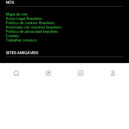
NÓS
Mapa do site
Aviso Legal Brasileiro
Política de cookies Brasileiro
Anúnciate con nosotros brasileiro
Política de privacidad brasileiro
Contato
Trabalhar conosco
SITES AMIGÁVEIS
MusickMag
SIGA-NOS
Assine a nossa newsletter
Mandar