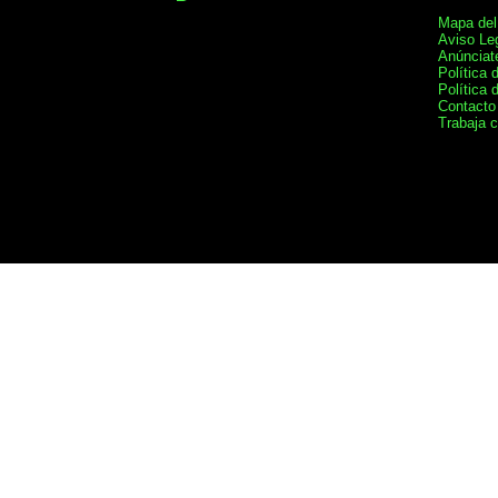
Mapa del 
Aviso Le
Anúnciat
Política 
Política 
Contacto
Trabaja 