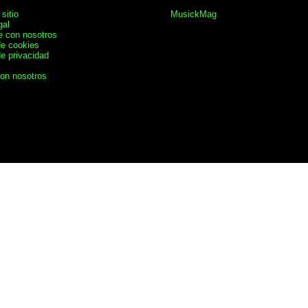
sitio
MusickMag
gal
e con nosotros
de cookies
de privacidad
con nosotros