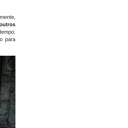
amente,
outros
 tempo,
to para