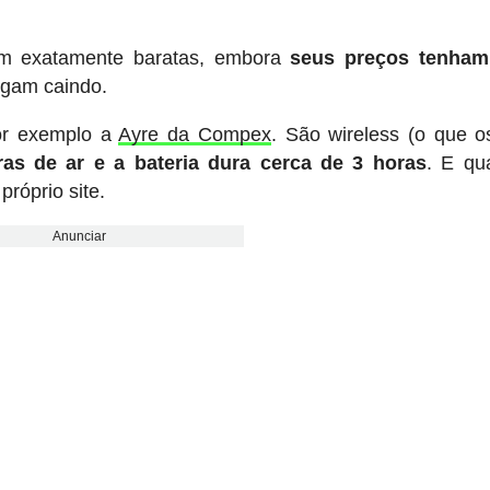
jam exatamente baratas, embora
seus preços tenham
igam caindo.
or exemplo a
Ayre da Compex
. São wireless (o que o
s de ar e a bateria dura cerca de 3 horas
. E qu
róprio site.
Anunciar