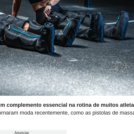
m complemento essencial na rotina de muitos atleta
 tornaram moda recentemente, como as pistolas de mas
Anunciar