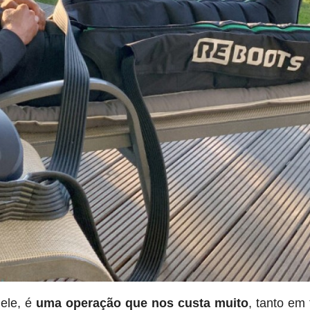
dele, é
uma operação que nos custa muito
, tanto em