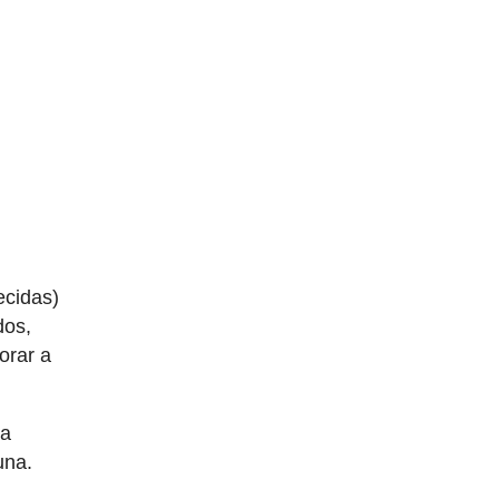
ecidas)
dos,
orar a
 a
una.