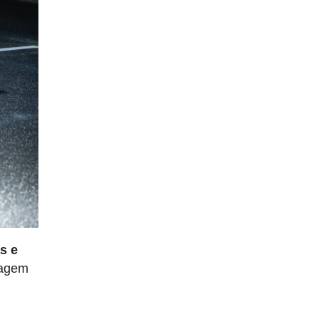
s e
sagem