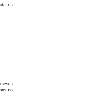
etar os
s meses
enas no