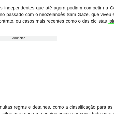
tas independentes que até agora podiam competir na 
 no passado com o neozelandês Sam Gaze, que viveu 
ontrato, ou casos mais recentes como o das ciclistas
Is
Anunciar
uitas regras e detalhes, como a classificação para as
isitos para que uma equipe possa ser convidada para