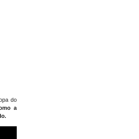
Copa do
como a
do.