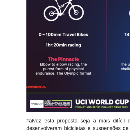
Talvez esta proposta seja a mais difíci
desenvolveram bicicletas e suspensões d