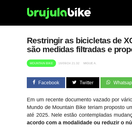
Restringir as bicicletas de
são medidas filtradas e pr
MOUNTAIN BIKE
16/09/24 21:32
MIGUE A.
Facebook
Twitter
Whatsa
Em um recente documento vazado por vário
Mundo de Mountain Bike teriam proposto um
até 2025. Nele estão contempladas mudan
acordo com a modalidade ou reduzir o n