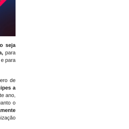
o seja
a,
para
 e para
ero de
ipes a
te ano,
uanto o
amente
nização