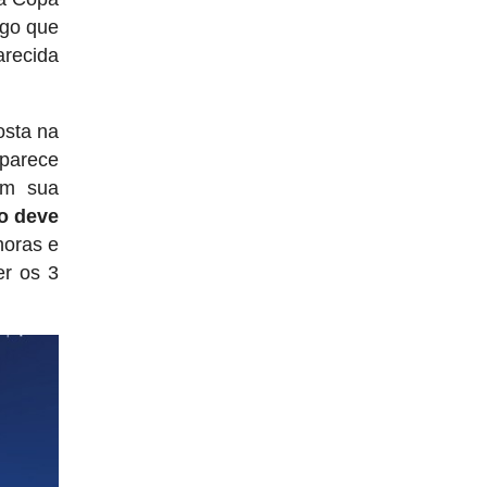
lgo que
arecida
osta na
aparece
om sua
ão deve
horas e
er os 3