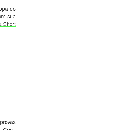
Copa do
em sua
la Short
 provas
 a Copa